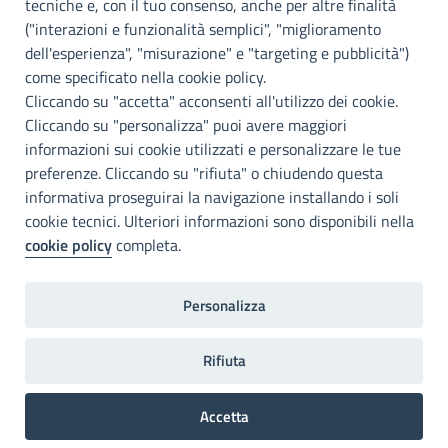
tecniche e, con il tuo consenso, anche per altre finalità
Info e contatti
("interazioni e funzionalità semplici", "miglioramento
dell'esperienza", "misurazione" e "targeting e pubblicità")
Città Metropoliitana di Palermo
Via Maqueda, 100 - 90134 - Palermo
come specificato nella cookie policy.
Cod. Fisc. 80021470820
Cliccando su "accetta" acconsenti all'utilizzo dei cookie.
PEC: cm.pa@cert.cittametropolitana.pa.it
Cliccando su "personalizza" puoi avere maggiori
I nostri canali social
informazioni sui cookie utilizzati e personalizzare le tue
preferenze. Cliccando su "rifiuta" o chiudendo questa
informativa proseguirai la navigazione installando i soli
Accessibilità
cookie tecnici. Ulteriori informazioni sono disponibili nella
Città Metropolitana di Palermo si impegna a rendere il proprio sito
cookie policy
completa.
web accessibile, conformemente al D.lgs. 10 agosto 2018, n°106
che ha recepito la direttiva UE 2016/2102 del Parlamento euopeo e
del Consiglio.
Personalizza
Dichiarazione di accessibilità
Rifiuta
Home
Note legali
Privacy
RPD
Accetta
Invia un commento
Preferenze Cookie
2022©Copright Città metropolitana di Palermo