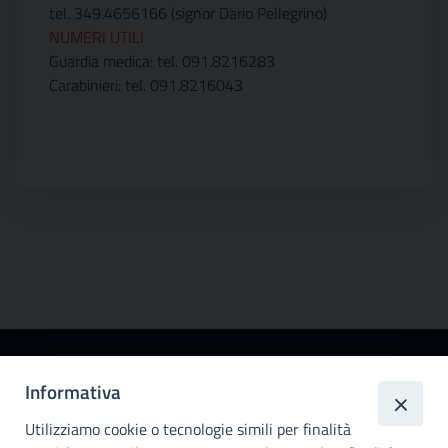
tel. 349.4656166 (signor Dario Pellegrino)
NUMERI UTILI
Guardia medica: tel. 091.8216283
Carabinieri: tel. 091.8216043
Città
Informativa
metropolitana di
Utilizziamo cookie o tecnologie simili per finalità
Palermo