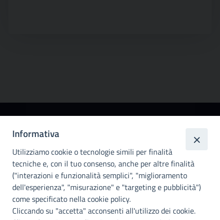
Città
Informativa
metropolitana di
Utilizziamo cookie o tecnologie simili per finalità
Palermo
tecniche e, con il tuo consenso, anche per altre finalità
Info e contatti
("interazioni e funzionalità semplici", "miglioramento
dell'esperienza", "misurazione" e "targeting e pubblicità")
Città Metropoliitana di Palermo
Via Maqueda, 100 - 90134 - Palermo
come specificato nella cookie policy.
Cod. Fisc. 80021470820
Cliccando su "accetta" acconsenti all'utilizzo dei cookie.
PEC: cm.pa@cert.cittametropolitana.pa.it