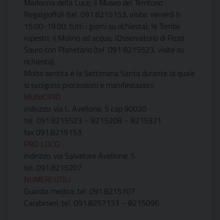
Madonna della Luce; il Museo del Territorio
Regalgioffoli (tel. 091.8215153, visite: venerdì h
15.00-19.00, tutti i giorni su richiesta); le Tombe
rupestri; il Mulino ad acqua; lOsservatorio di Pizzo
Sauro con Planetario (tel. 091 8215523, visite su
richiesta).
Molto sentita è la Settimana Santa durante la quale
si svolgono processioni e manifestazioni.
MUNICIPIO
indirizzo: via L. Avellone, 5 cap 90020
tel. 091.8215523 – 8215208 – 8215321
fax 091.8215153
PRO LOCO
indirizzo: via Salvatore Avellone, 5
tel. 091.8215207
NUMERI UTILI
Guardia medica: tel. 091.8215107
Carabinieri: tel. 091.8257133 – 8215096