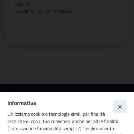
festivi)
Carabinieri: tel. 091.8788303
Città
Informativa
metropolitana di
Utilizziamo cookie o tecnologie simili per finalità
Palermo
tecniche e, con il tuo consenso, anche per altre finalità
Info e contatti
("interazioni e funzionalità semplici", "miglioramento