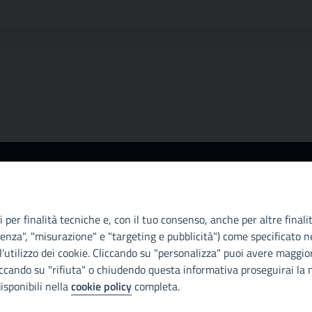
Info e contatti
A
Città Metropoliitana di Palermo
Ci
Via Maqueda, 100 - 90134 - Palermo
il
 per finalità tecniche e, con il tuo consenso, anche per altre finali
Cod. Fisc. 80021470820
D.
enza", "misurazione" e "targeting e pubblicità") come specificato ne
PEC: cm.pa@cert.cittametropolitana.pa.it
di
'utilizzo dei cookie. Cliccando su "personalizza" puoi avere maggior
Con
iccando su "rifiuta" o chiudendo questa informativa proseguirai la n
I nostri canali social
isponibili nella
cookie policy
completa.
Di