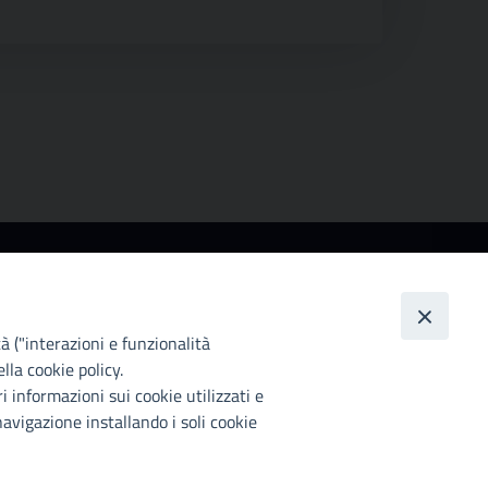
ccessibilità
ttà Metropolitana di Palermo si impegna a rendere
 proprio sito web accessibile, conformemente al
tà ("interazioni e funzionalità
lgs. 10 agosto 2018, n°106 che ha recepito la
lla cookie policy.
rettiva UE 2016/2102 del Parlamento euopeo e del
i informazioni sui cookie utilizzati e
siglio.
avigazione installando i soli cookie
chiarazione di accessibilità