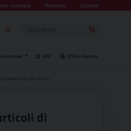
Area riservata
Webmail
Contatti
Ricerca per:
e iniziative
URP
Ufficio Stampa
ancelleria ad uso ufficio.
ticoli di