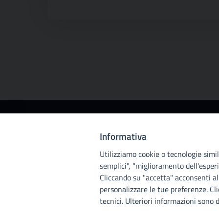
Città
Informativa
metropolitana di
Utilizziamo cookie o tecnologie simili
Palermo
semplici", "miglioramento dell'esperi
Cliccando su "accetta" acconsenti all
personalizzare le tue preferenze. Cl
tecnici. Ulteriori informazioni sono d