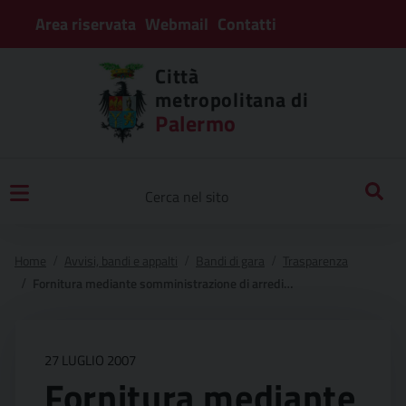
Area riservata
Webmail
Contatti
Città
metropolitana di
Palermo
Home
Avvisi, bandi e appalti
Bandi di gara
Trasparenza
Fornitura mediante somministrazione di arredi da destinare agli istituti di ii° grado di competanza provinciale ubicati in citta’ e nei comuni della provincia
27 LUGLIO 2007
Fornitura mediante