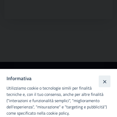
Città
Informativa
metropolitana di
Utilizziamo cookie o tecnologie simili per finalità
Palermo
tecniche e, con il tuo consenso, anche per altre finalità
Info e contatti
("interazioni e funzionalità semplici", "miglioramento
dell'esperienza", "misurazione" e "targeting e pubblicità")
Città Metropoliitana di Palermo
Via Maqueda, 100 - 90134 - Palermo
come specificato nella cookie policy.