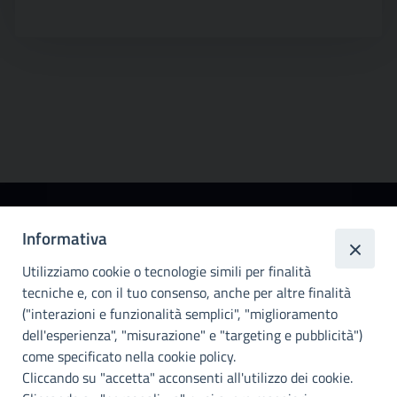
Città
Informativa
metropolitana di
Utilizziamo cookie o tecnologie simili per finalità
Palermo
tecniche e, con il tuo consenso, anche per altre finalità
Info e contatti
("interazioni e funzionalità semplici", "miglioramento
dell'esperienza", "misurazione" e "targeting e pubblicità")
Città Metropoliitana di Palermo
Via Maqueda, 100 - 90134 - Palermo
come specificato nella cookie policy.
Cod. Fisc. 80021470820
Cliccando su "accetta" acconsenti all'utilizzo dei cookie.
PEC: cm.pa@cert.cittametropolitana.pa.it