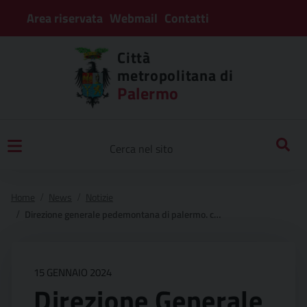
Area riservata
Webmail
Contatti
Città
metropolitana di
Palermo
Home
News
Notizie
Direzione generale pedemontana di palermo. collegamento tra le autostrade a19 (catania – palermo) e a29 (palermo – trapani). cod. pa885 progetto di fattibilità tecnico economica di 1a fase (docfap) indizione procedimento di dibattito pubblico
15 GENNAIO 2024
Direzione Generale