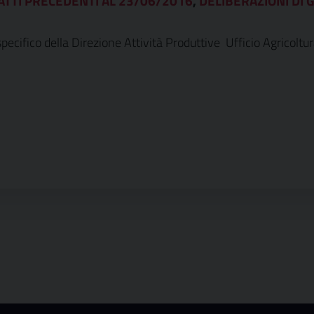
ATTI PRECEDENTI AL 23/06/2016
,
DELIBERAZIONI DI G
cifico della Direzione Attività Produttive  Ufficio Agricoltu