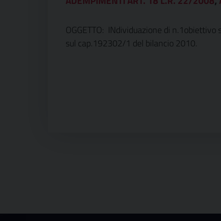
ADEMPIMENTI ART. 18 L.R. 22/2008
,
OGGETTO: INdividuazione di n.1obiettivo spe
sul cap.192302/1 del bilancio 2010.