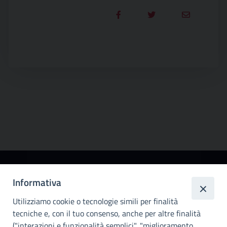
Città
Informativa
metropolitana di
Utilizziamo cookie o tecnologie simili per finalità
Palermo
tecniche e, con il tuo consenso, anche per altre finalità
Info e contatti
("interazioni e funzionalità semplici", "miglioramento