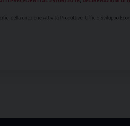
ATTI PRECEDENTI AL 23/06/2016
,
DELIBERAZIONI DI G
ecifici della direzione Attività Produttive-Ufficio Sviluppo Ec