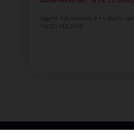
ADEMPIMENTI ART. 18 L.R. 22/2008
,
Oggetto: Individuazione di n.4 obiettivi sp
192322 PEG 2010)