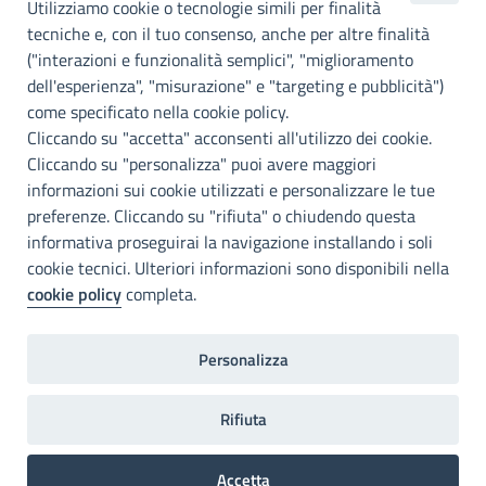
Utilizziamo cookie o tecnologie simili per finalità
Palermo
tecniche e, con il tuo consenso, anche per altre finalità
Info e contatti
("interazioni e funzionalità semplici", "miglioramento
dell'esperienza", "misurazione" e "targeting e pubblicità")
Città Metropoliitana di Palermo
Via Maqueda, 100 - 90134 - Palermo
come specificato nella cookie policy.
Cod. Fisc. 80021470820
Cliccando su "accetta" acconsenti all'utilizzo dei cookie.
PEC: cm.pa@cert.cittametropolitana.pa.it
Cliccando su "personalizza" puoi avere maggiori
I nostri canali social
informazioni sui cookie utilizzati e personalizzare le tue
preferenze. Cliccando su "rifiuta" o chiudendo questa
informativa proseguirai la navigazione installando i soli
Accessibilità
cookie tecnici. Ulteriori informazioni sono disponibili nella
Città Metropolitana di Palermo si impegna a rendere il proprio sito
cookie policy
completa.
web accessibile, conformemente al D.lgs. 10 agosto 2018, n°106
che ha recepito la direttiva UE 2016/2102 del Parlamento euopeo e
del Consiglio.
Personalizza
Dichiarazione di accessibilità
Rifiuta
Home
Note legali
Privacy
RPD
Accetta