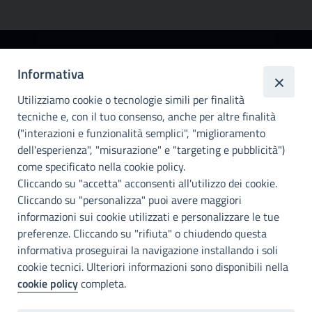
Città
Informativa
metropolitana di
Utilizziamo cookie o tecnologie simili per finalità
Palermo
tecniche e, con il tuo consenso, anche per altre finalità
Info e contatti
("interazioni e funzionalità semplici", "miglioramento
dell'esperienza", "misurazione" e "targeting e pubblicità")
Città Metropoliitana di Palermo
Via Maqueda, 100 - 90134 - Palermo
come specificato nella cookie policy.
Cod. Fisc. 80021470820
Cliccando su "accetta" acconsenti all'utilizzo dei cookie.
PEC: cm.pa@cert.cittametropolitana.pa.it
Cliccando su "personalizza" puoi avere maggiori
I nostri canali social
informazioni sui cookie utilizzati e personalizzare le tue
preferenze. Cliccando su "rifiuta" o chiudendo questa
informativa proseguirai la navigazione installando i soli
Accessibilità
cookie tecnici. Ulteriori informazioni sono disponibili nella
Città Metropolitana di Palermo si impegna a rendere il proprio sito
cookie policy
completa.
web accessibile, conformemente al D.lgs. 10 agosto 2018, n°106
che ha recepito la direttiva UE 2016/2102 del Parlamento euopeo e