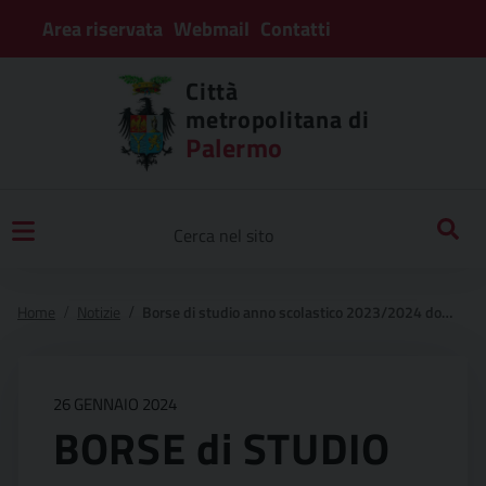
Area riservata
Webmail
Contatti
Città
metropolitana di
Palermo
Home
Notizie
Borse di studio anno scolastico 2023/2024 domanda di partecipazione – circolare n. 01 del 19/01/2024 – decreto legislativo 13 aprile 2017, n. 63 – artt. 9 e 10
26 GENNAIO 2024
BORSE di STUDIO