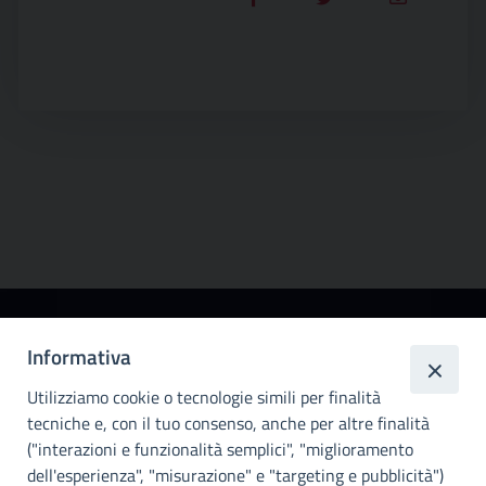
Città
Informativa
metropolitana di
Utilizziamo cookie o tecnologie simili per finalità
Palermo
tecniche e, con il tuo consenso, anche per altre finalità
Info e contatti
("interazioni e funzionalità semplici", "miglioramento
dell'esperienza", "misurazione" e "targeting e pubblicità")
Città Metropoliitana di Palermo