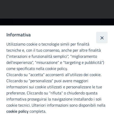
Città
Informativa
metropolitana di
Utilizziamo cookie o tecnologie simili per finalità
Palermo
tecniche e, con il tuo consenso, anche per altre finalità
Info e contatti
("interazioni e funzionalità semplici", "miglioramento
dell'esperienza", "misurazione" e "targeting e pubblicità")
Città Metropoliitana di Palermo
Via Maqueda, 100 - 90134 - Palermo
come specificato nella cookie policy.
Cod. Fisc. 80021470820
Cliccando su "accetta" acconsenti all'utilizzo dei cookie.
PEC: cm.pa@cert.cittametropolitana.pa.it
Cliccando su "personalizza" puoi avere maggiori
I nostri canali social
informazioni sui cookie utilizzati e personalizzare le tue
preferenze. Cliccando su "rifiuta" o chiudendo questa
informativa proseguirai la navigazione installando i soli
Accessibilità
cookie tecnici. Ulteriori informazioni sono disponibili nella
Città Metropolitana di Palermo si impegna a rendere il proprio sito
cookie policy
completa.