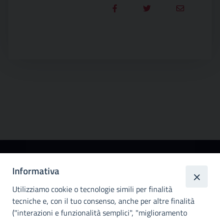
Città
Informativa
metropolitana di
Utilizziamo cookie o tecnologie simili per finalità
Palermo
tecniche e, con il tuo consenso, anche per altre finalità
Info e contatti
("interazioni e funzionalità semplici", "miglioramento