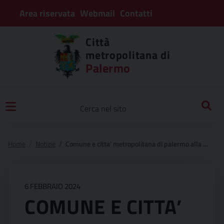
Area riservata
Webmail
Contatti
Città
metropolitana di
Palermo
Home
Notizie
Comune e citta’ metropolitana di palermo alla bit: una rinnovata offerta turistica e culturale nel segno del 400° festino di santa rosalia
6 FEBBRAIO 2024
COMUNE E CITTA’