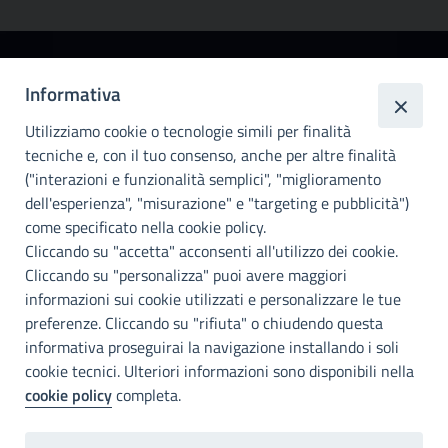
Città
Informativa
metropolitana di
Utilizziamo cookie o tecnologie simili per finalità
Palermo
tecniche e, con il tuo consenso, anche per altre finalità
Info e contatti
("interazioni e funzionalità semplici", "miglioramento
dell'esperienza", "misurazione" e "targeting e pubblicità")
Città Metropoliitana di Palermo
Via Maqueda, 100 - 90134 - Palermo
come specificato nella cookie policy.
Cod. Fisc. 80021470820
Cliccando su "accetta" acconsenti all'utilizzo dei cookie.
PEC: cm.pa@cert.cittametropolitana.pa.it
Cliccando su "personalizza" puoi avere maggiori
I nostri canali social
informazioni sui cookie utilizzati e personalizzare le tue
preferenze. Cliccando su "rifiuta" o chiudendo questa
informativa proseguirai la navigazione installando i soli
Accessibilità
cookie tecnici. Ulteriori informazioni sono disponibili nella
Città Metropolitana di Palermo si impegna a rendere il proprio sito
cookie policy
completa.
web accessibile, conformemente al D.lgs. 10 agosto 2018, n°106
che ha recepito la direttiva UE 2016/2102 del Parlamento euopeo e