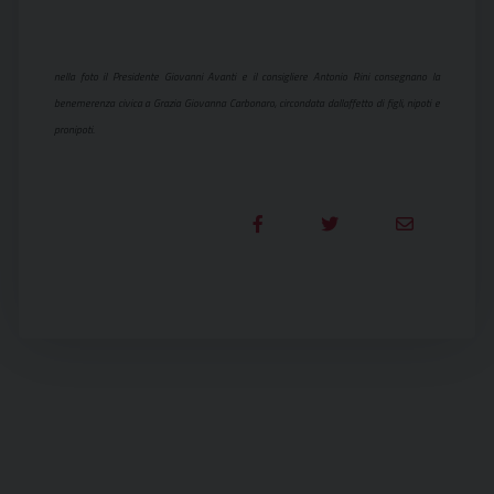
nella foto il Presidente Giovanni Avanti e il consigliere Antonio Rini consegnano la
benemerenza civica a Grazia Giovanna Carbonaro, circondata dallaffetto di figli, nipoti e
pronipoti.