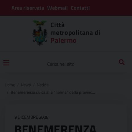
Area riservata
Webmail
Contatti
Città
metropolitana di
Palermo
Home
News
Notizie
Benemerenza civica alla “nonna” della provincia, 110 anni ad aprile. avanti dona una medaglia commemorativa alla cittadina piu’ longeva
9 DICEMBRE 2008
BENEMERENZA