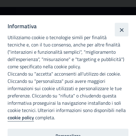
Città
Informativa
metropolitana di
Utilizziamo cookie o tecnologie simili per finalità
Palermo
tecniche e, con il tuo consenso, anche per altre finalità
Info e contatti
("interazioni e funzionalità semplici", "miglioramento
dell'esperienza", "misurazione" e "targeting e pubblicità")
Città Metropoliitana di Palermo
Via Maqueda, 100 - 90134 - Palermo
come specificato nella cookie policy.
Cod. Fisc. 80021470820
Cliccando su "accetta" acconsenti all'utilizzo dei cookie.
PEC: cm.pa@cert.cittametropolitana.pa.it
Cliccando su "personalizza" puoi avere maggiori
I nostri canali social
informazioni sui cookie utilizzati e personalizzare le tue
preferenze. Cliccando su "rifiuta" o chiudendo questa
informativa proseguirai la navigazione installando i soli
Accessibilità
cookie tecnici. Ulteriori informazioni sono disponibili nella
Città Metropolitana di Palermo si impegna a rendere il proprio sito
cookie policy
completa.
web accessibile, conformemente al D.lgs. 10 agosto 2018, n°106
che ha recepito la direttiva UE 2016/2102 del Parlamento euopeo e
del Consiglio.
Personalizza