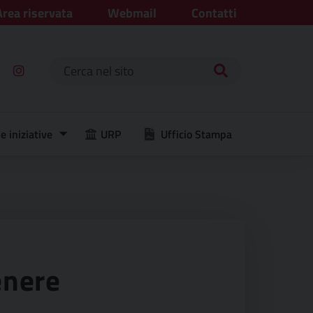
Area riservata
Webmail
Contatti
Ricerca per:
e iniziative
URP
Ufficio Stampa
enere