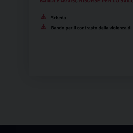
BANDI E AVVISI
,
RISORSE PER LO SVIL
Scheda
Bando per il contrasto della violenza di