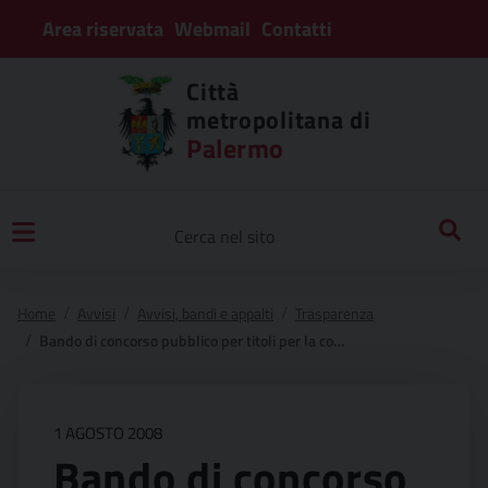
Area riservata
Webmail
Contatti
Città
metropolitana di
Palermo
Home
Avvisi
Avvisi, bandi e appalti
Trasparenza
Bando di concorso pubblico per titoli per la copertura di n°6 posti di giornalista addetto all’ufficio stampa con contratto a tempo determinato per 18 mesi rinnovabile – graduatoria definitiva
1 AGOSTO 2008
Bando di concorso