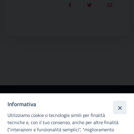
Città
Informativa
metropolitana di
Utilizziamo cookie o tecnologie simili per finalità
Palermo
tecniche e, con il tuo consenso, anche per altre finalità
Info e contatti
("interazioni e funzionalità semplici", "miglioramento