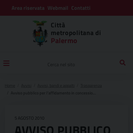
Area riservata
Webmail
Contatti
Città
metropolitana di
Palermo
Home
Avvisi
Avvisi, bandi e appalti
Trasparenza
Avviso pubblico per l’affidamento in concessione del servizio di installazione, manutenzione e rifornimento di n° 06 distributori automatici di bevande e/o merende, all’interno dei locali dell’istituto “artistico e professionale per ciechi” e succursale
5 AGOSTO 2010
AVVISO PUBBLICO