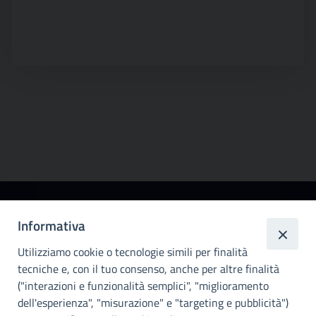
Città
Informativa
metropolitana di
Utilizziamo cookie o tecnologie simili per finalità
Palermo
tecniche e, con il tuo consenso, anche per altre finalità
Info e contatti
("interazioni e funzionalità semplici", "miglioramento
dell'esperienza", "misurazione" e "targeting e pubblicità")
Città Metropoliitana di Palermo