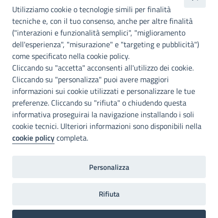
Utilizziamo cookie o tecnologie simili per finalità
Palermo
tecniche e, con il tuo consenso, anche per altre finalità
Info e contatti
("interazioni e funzionalità semplici", "miglioramento
dell'esperienza", "misurazione" e "targeting e pubblicità")
Città Metropoliitana di Palermo
Via Maqueda, 100 - 90134 - Palermo
come specificato nella cookie policy.
Cod. Fisc. 80021470820
Cliccando su "accetta" acconsenti all'utilizzo dei cookie.
PEC: cm.pa@cert.cittametropolitana.pa.it
Cliccando su "personalizza" puoi avere maggiori
I nostri canali social
informazioni sui cookie utilizzati e personalizzare le tue
preferenze. Cliccando su "rifiuta" o chiudendo questa
informativa proseguirai la navigazione installando i soli
Accessibilità
cookie tecnici. Ulteriori informazioni sono disponibili nella
Città Metropolitana di Palermo si impegna a rendere il proprio sito
cookie policy
completa.
web accessibile, conformemente al D.lgs. 10 agosto 2018, n°106
che ha recepito la direttiva UE 2016/2102 del Parlamento euopeo e
del Consiglio.
Personalizza
Dichiarazione di accessibilità
Rifiuta
Home
Note legali
Privacy
RPD