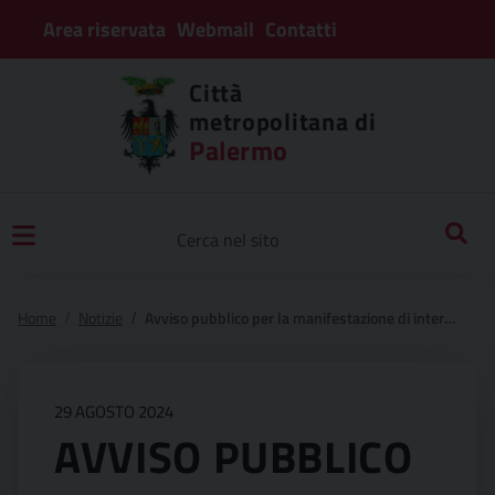
Area riservata
Webmail
Contatti
Città
metropolitana di
Palermo
Home
Notizie
Avviso pubblico per la manifestazione di interesse finalizzata all’individuazione di un soggetto gestore dei punti decentrati di informazione e di accesso alle procedure di protezione per le persone fragili che vivono in luoghi territorialmente distanti dall’ufficio giudiziario mediante affidamento diretto ai sensi del d.lgs. 36/2023 art.50 lett. b.
29 AGOSTO 2024
AVVISO PUBBLICO