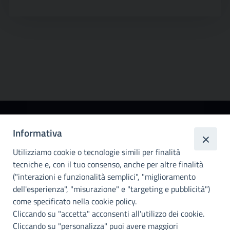
Città
Informativa
metropolitana di
Utilizziamo cookie o tecnologie simili per finalità
Palermo
tecniche e, con il tuo consenso, anche per altre finalità
Info e contatti
("interazioni e funzionalità semplici", "miglioramento
dell'esperienza", "misurazione" e "targeting e pubblicità")
Città Metropoliitana di Palermo
Via Maqueda, 100 - 90134 - Palermo
come specificato nella cookie policy.
Cod. Fisc. 80021470820
Cliccando su "accetta" acconsenti all'utilizzo dei cookie.
PEC: cm.pa@cert.cittametropolitana.pa.it
Cliccando su "personalizza" puoi avere maggiori