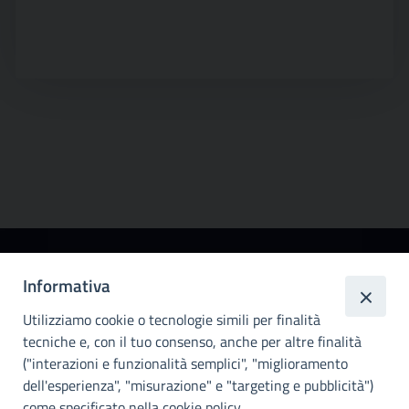
Città
Informativa
metropolitana di
Utilizziamo cookie o tecnologie simili per finalità
Palermo
tecniche e, con il tuo consenso, anche per altre finalità
Info e contatti
("interazioni e funzionalità semplici", "miglioramento
dell'esperienza", "misurazione" e "targeting e pubblicità")
Città Metropoliitana di Palermo
Via Maqueda, 100 - 90134 - Palermo
come specificato nella cookie policy.