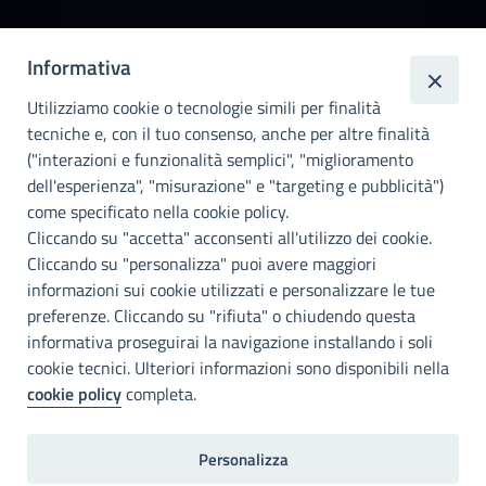
Città
Informativa
metropolitana di
Utilizziamo cookie o tecnologie simili per finalità
Palermo
tecniche e, con il tuo consenso, anche per altre finalità
Info e contatti
("interazioni e funzionalità semplici", "miglioramento
dell'esperienza", "misurazione" e "targeting e pubblicità")
Città Metropoliitana di Palermo
Via Maqueda, 100 - 90134 - Palermo
come specificato nella cookie policy.
Cod. Fisc. 80021470820
Cliccando su "accetta" acconsenti all'utilizzo dei cookie.
PEC: cm.pa@cert.cittametropolitana.pa.it
Cliccando su "personalizza" puoi avere maggiori
I nostri canali social
informazioni sui cookie utilizzati e personalizzare le tue
preferenze. Cliccando su "rifiuta" o chiudendo questa
informativa proseguirai la navigazione installando i soli
Accessibilità
cookie tecnici. Ulteriori informazioni sono disponibili nella
Città Metropolitana di Palermo si impegna a rendere il proprio sito
cookie policy
completa.
web accessibile, conformemente al D.lgs. 10 agosto 2018, n°106
che ha recepito la direttiva UE 2016/2102 del Parlamento euopeo e
del Consiglio.
Personalizza