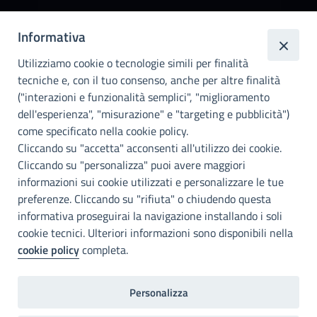
Città
Informativa
metropolitana di
Utilizziamo cookie o tecnologie simili per finalità
Palermo
tecniche e, con il tuo consenso, anche per altre finalità
Info e contatti
("interazioni e funzionalità semplici", "miglioramento
dell'esperienza", "misurazione" e "targeting e pubblicità")
Città Metropoliitana di Palermo
Via Maqueda, 100 - 90134 - Palermo
come specificato nella cookie policy.
Cod. Fisc. 80021470820
Cliccando su "accetta" acconsenti all'utilizzo dei cookie.
PEC: cm.pa@cert.cittametropolitana.pa.it
Cliccando su "personalizza" puoi avere maggiori
I nostri canali social
informazioni sui cookie utilizzati e personalizzare le tue
preferenze. Cliccando su "rifiuta" o chiudendo questa
informativa proseguirai la navigazione installando i soli
Accessibilità
cookie tecnici. Ulteriori informazioni sono disponibili nella
Città Metropolitana di Palermo si impegna a rendere il proprio sito
cookie policy
completa.
web accessibile, conformemente al D.lgs. 10 agosto 2018, n°106
che ha recepito la direttiva UE 2016/2102 del Parlamento euopeo e
del Consiglio.
Personalizza
Dichiarazione di accessibilità