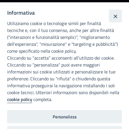
Città
Informativa
metropolitana di
Utilizziamo cookie o tecnologie simili per finalità
Palermo
tecniche e, con il tuo consenso, anche per altre finalità
Info e contatti
("interazioni e funzionalità semplici", "miglioramento
dell'esperienza", "misurazione" e "targeting e pubblicità")
Città Metropoliitana di Palermo
Via Maqueda, 100 - 90134 - Palermo
come specificato nella cookie policy.
Cod. Fisc. 80021470820
Cliccando su "accetta" acconsenti all'utilizzo dei cookie.
PEC: cm.pa@cert.cittametropolitana.pa.it
Cliccando su "personalizza" puoi avere maggiori
I nostri canali social
informazioni sui cookie utilizzati e personalizzare le tue
preferenze. Cliccando su "rifiuta" o chiudendo questa
informativa proseguirai la navigazione installando i soli
Accessibilità
cookie tecnici. Ulteriori informazioni sono disponibili nella
Città Metropolitana di Palermo si impegna a rendere il proprio sito
cookie policy
completa.
web accessibile, conformemente al D.lgs. 10 agosto 2018, n°106
che ha recepito la direttiva UE 2016/2102 del Parlamento euopeo e
del Consiglio.
Personalizza
Dichiarazione di accessibilità