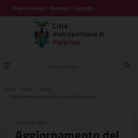
Area riservata
Webmail
Contatti
Città
metropolitana di
Palermo
Home
News
Notizie
Aggiornamento del piano stralcio di bacino per l’assetto idrogeologico (pai) per gli aspetti geomorfologici del comune di misilmeri (pa)
20 LUGLIO 2023
Aggiornamento del