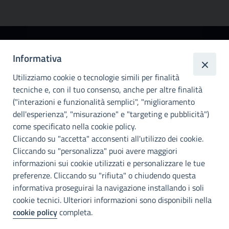
Città
Informativa
metropolitana di
Utilizziamo cookie o tecnologie simili per finalità
Palermo
tecniche e, con il tuo consenso, anche per altre finalità
Info e contatti
("interazioni e funzionalità semplici", "miglioramento
dell'esperienza", "misurazione" e "targeting e pubblicità")
Città Metropoliitana di Palermo
Via Maqueda, 100 - 90134 - Palermo
come specificato nella cookie policy.
Cod. Fisc. 80021470820
Cliccando su "accetta" acconsenti all'utilizzo dei cookie.
PEC: cm.pa@cert.cittametropolitana.pa.it
Cliccando su "personalizza" puoi avere maggiori
I nostri canali social
informazioni sui cookie utilizzati e personalizzare le tue
preferenze. Cliccando su "rifiuta" o chiudendo questa
informativa proseguirai la navigazione installando i soli
Accessibilità
cookie tecnici. Ulteriori informazioni sono disponibili nella
Città Metropolitana di Palermo si impegna a rendere il proprio sito
cookie policy
completa.
web accessibile, conformemente al D.lgs. 10 agosto 2018, n°106