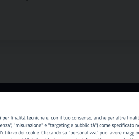
Info e contatti
A
Città Metropoliitana di Palermo
Ci
Via Maqueda, 100 - 90134 - Palermo
il
 per finalità tecniche e, con il tuo consenso, anche per altre finali
Cod. Fisc. 80021470820
D.
enza", "misurazione" e "targeting e pubblicità") come specificato ne
PEC: cm.pa@cert.cittametropolitana.pa.it
di
'utilizzo dei cookie. Cliccando su "personalizza" puoi avere maggior
Con