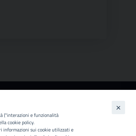
ccessibilità
ttà Metropolitana di Palermo si impegna a rendere
 proprio sito web accessibile, conformemente al
tà ("interazioni e funzionalità
lgs. 10 agosto 2018, n°106 che ha recepito la
lla cookie policy.
rettiva UE 2016/2102 del Parlamento euopeo e del
i informazioni sui cookie utilizzati e
siglio.