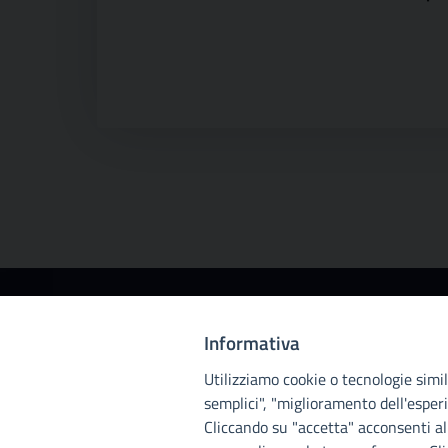
Città
Informativa
metropolitana di
Utilizziamo cookie o tecnologie simili
Palermo
semplici", "miglioramento dell'esperi
Cliccando su "accetta" acconsenti all