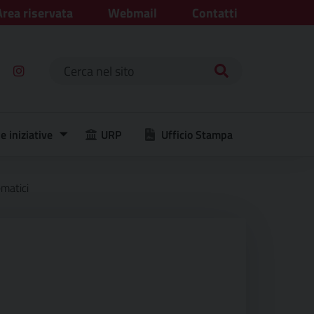
Area riservata
Webmail
Contatti
Ricerca per:
e iniziative
URP
Ufficio Stampa
ematici