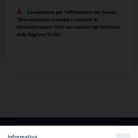
Convenzione per l’affidamento dei Servizi
“Manutenzione Immobili e Impianti di
Amministrazioni /Enti non sanitari del Territorio
della Regione Sicilia“
Città
Informativa