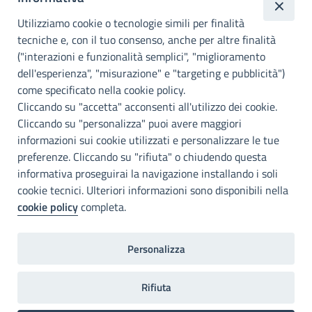
metropolitana di
Utilizziamo cookie o tecnologie simili per finalità
Palermo
tecniche e, con il tuo consenso, anche per altre finalità
Info e contatti
("interazioni e funzionalità semplici", "miglioramento
dell'esperienza", "misurazione" e "targeting e pubblicità")
Città Metropoliitana di Palermo
Via Maqueda, 100 - 90134 - Palermo
come specificato nella cookie policy.
Cod. Fisc. 80021470820
Cliccando su "accetta" acconsenti all'utilizzo dei cookie.
PEC: cm.pa@cert.cittametropolitana.pa.it
Cliccando su "personalizza" puoi avere maggiori
I nostri canali social
informazioni sui cookie utilizzati e personalizzare le tue
preferenze. Cliccando su "rifiuta" o chiudendo questa
informativa proseguirai la navigazione installando i soli
Accessibilità
cookie tecnici. Ulteriori informazioni sono disponibili nella
Città Metropolitana di Palermo si impegna a rendere il proprio sito
cookie policy
completa.
web accessibile, conformemente al D.lgs. 10 agosto 2018, n°106
che ha recepito la direttiva UE 2016/2102 del Parlamento euopeo e
del Consiglio.
Personalizza
Dichiarazione di accessibilità
Rifiuta