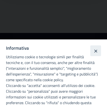
Città
Informativa
metropolitana di
Utilizziamo cookie o tecnologie simili per finalità
Palermo
tecniche e, con il tuo consenso, anche per altre finalità
Info e contatti
("interazioni e funzionalità semplici", "miglioramento
dell'esperienza", "misurazione" e "targeting e pubblicità")
Città Metropoliitana di Palermo
Via Maqueda, 100 - 90134 - Palermo
come specificato nella cookie policy.
Cod. Fisc. 80021470820
Cliccando su "accetta" acconsenti all'utilizzo dei cookie.
PEC: cm.pa@cert.cittametropolitana.pa.it
Cliccando su "personalizza" puoi avere maggiori
I nostri canali social
informazioni sui cookie utilizzati e personalizzare le tue
preferenze. Cliccando su "rifiuta" o chiudendo questa