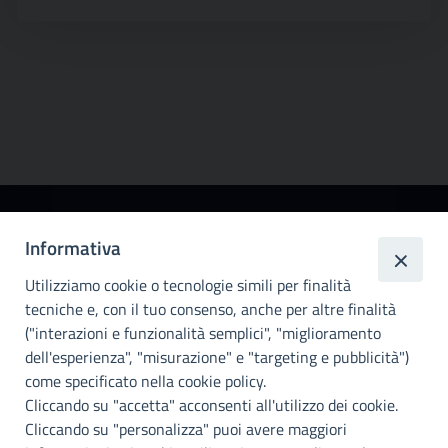
Città
Informativa
metropolitana di
Utilizziamo cookie o tecnologie simili per finalità
Palermo
tecniche e, con il tuo consenso, anche per altre finalità
Info e contatti
("interazioni e funzionalità semplici", "miglioramento
dell'esperienza", "misurazione" e "targeting e pubblicità")
Città Metropoliitana di Palermo
Via Maqueda, 100 - 90134 - Palermo
come specificato nella cookie policy.
Cod. Fisc. 80021470820
Cliccando su "accetta" acconsenti all'utilizzo dei cookie.
PEC: cm.pa@cert.cittametropolitana.pa.it
Cliccando su "personalizza" puoi avere maggiori