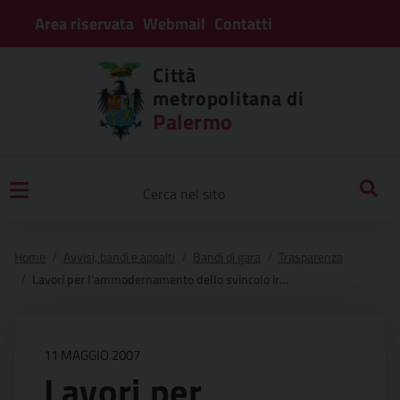
Area riservata
Webmail
Contatti
Città
metropolitana di
Palermo
Home
Avvisi, bandi e appalti
Bandi di gara
Trasparenza
Lavori per l’ammodernamento dello svincolo irosa a 19 ed il completamento della costruzione della strada intercomunale dallo svincolo irosa a trinità verso madonnuzza, tronco dallo svincolo irosa alla località tre aree.
11 MAGGIO 2007
Lavori per