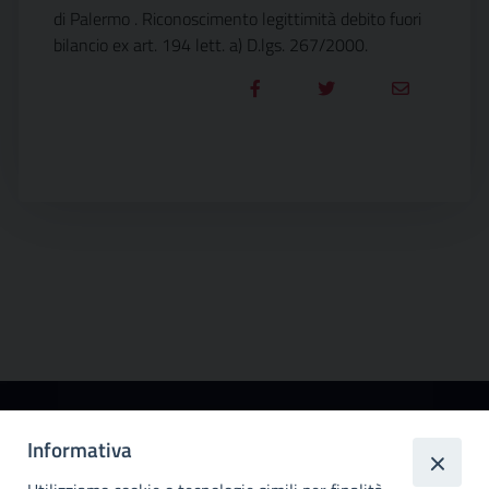
di Palermo . Riconoscimento legittimità debito fuori
bilancio ex art. 194 lett. a) D.lgs. 267/2000.
Città
Informativa
metropolitana di