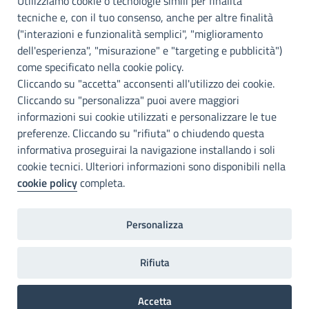
Utilizziamo cookie o tecnologie simili per finalità
Palermo
tecniche e, con il tuo consenso, anche per altre finalità
Info e contatti
("interazioni e funzionalità semplici", "miglioramento
dell'esperienza", "misurazione" e "targeting e pubblicità")
Città Metropoliitana di Palermo
Via Maqueda, 100 - 90134 - Palermo
come specificato nella cookie policy.
Cod. Fisc. 80021470820
Cliccando su "accetta" acconsenti all'utilizzo dei cookie.
PEC: cm.pa@cert.cittametropolitana.pa.it
Cliccando su "personalizza" puoi avere maggiori
I nostri canali social
informazioni sui cookie utilizzati e personalizzare le tue
preferenze. Cliccando su "rifiuta" o chiudendo questa
informativa proseguirai la navigazione installando i soli
Accessibilità
cookie tecnici. Ulteriori informazioni sono disponibili nella
Città Metropolitana di Palermo si impegna a rendere il proprio sito
cookie policy
completa.
web accessibile, conformemente al D.lgs. 10 agosto 2018, n°106
che ha recepito la direttiva UE 2016/2102 del Parlamento euopeo e
del Consiglio.
Personalizza
Dichiarazione di accessibilità
Rifiuta
Home
Note legali
Privacy
RPD
Accetta
Invia un commento