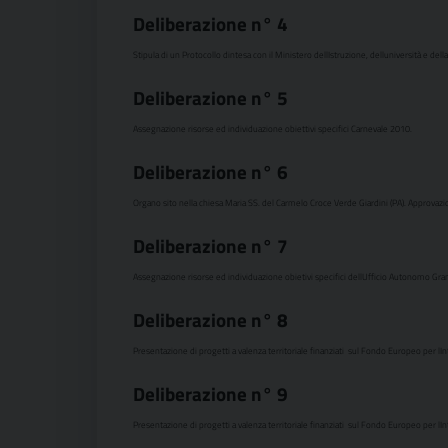
Deliberazione n°
4
Stipula di un Protocollo dintesa con il Ministero dellIstruzione, delluniversità e dell
Deliberazione n°
5
Assegnazione risorse ed individuazione obiettivi specifici Carnevale 2010.
Deliberazione n°
6
Organo sito nella chiesa Maria SS. del Carmelo Croce Verde Giardini (PA). Approvaz
Deliberazione n°
7
Assegnazione risorse ed individuazione obietivi specifici dellUfficio Autonomo Grand
Deliberazione n°
8
Presentazione di progetti a valenza territoriale finanziati sul Fondo Europeo per lInt
Deliberazione n°
9
Presentazione di progetti a valenza territoriale finanziati sul Fondo Europeo per lInte