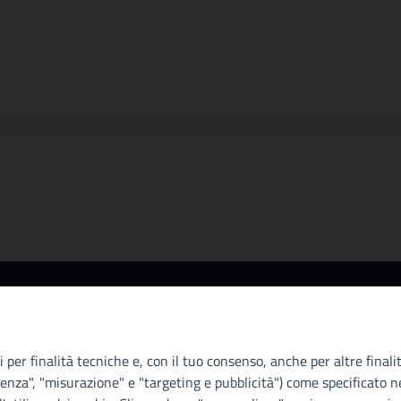
Info e contatti
A
Città Metropoliitana di Palermo
Ci
Via Maqueda, 100 - 90134 - Palermo
il
 per finalità tecniche e, con il tuo consenso, anche per altre finali
Cod. Fisc. 80021470820
D.
enza", "misurazione" e "targeting e pubblicità") come specificato ne
PEC: cm.pa@cert.cittametropolitana.pa.it
di