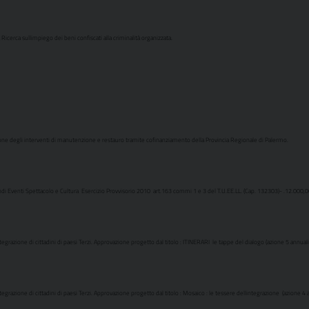
a Ricerca sullimpiego dei beni confiscati alla criminalità organizzata.
ione degli interventi di manutenzione e restauro tramite cofinanziamento della Provincia Regionale di Palermo.
i Eventi Spettacolo e Cultura  Esercizio Provvisorio 2010  art.163 commi 1 e 3 del T.U.EE.LL. (Cap. 132303)- .12.000,0
egrazione di cittadini di paesi Terzi. Approvazione progetto dal titolo : ITINERARI  le tappe del dialogo (azione 5 annual
grazione di cittadini di paesi Terzi. Approvazione progetto dal titolo : Mosaico : le tessere dellintegrazione  (azione 4 