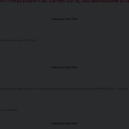
ATTI PRECEDENTI AL 23/06/2016
,
DELIBERAZIONI DI G
Seduta del 14.01.2010
 Promozione Turistica . 37.000,00.
Seduta del 20.01.2010
svolgimento di stage formativi ed orientamento nellambito del progetto denominato JOB OPPORTUNITY - corso per  A
tica . 6.000,00..
Seduta del 29.01.2010