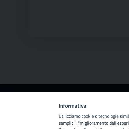
Città
Informativa
metropolitana di
Utilizziamo cookie o tecnologie simili
Palermo
semplici", "miglioramento dell'esperi