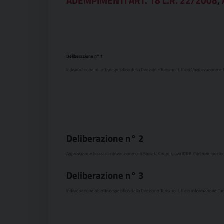
ADEMPIMENTI ART. 18 L.R. 22/2008
,
Deliberazione n° 1
Individuazione obiettivo specifico della Direzione Turismo  Ufficio Valorizzazione e
Deliberazione n°
2
Approvazione bozza di convenzione con Società Cooperativa IDRA  Corleone per lo 
Deliberazione n°
3
Individuazione obiettivo specifico della Direzione Turismo  Ufficio Informazione Turis