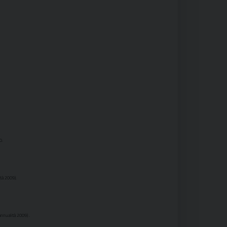
0.
ità 2009).
annualità 2009) .