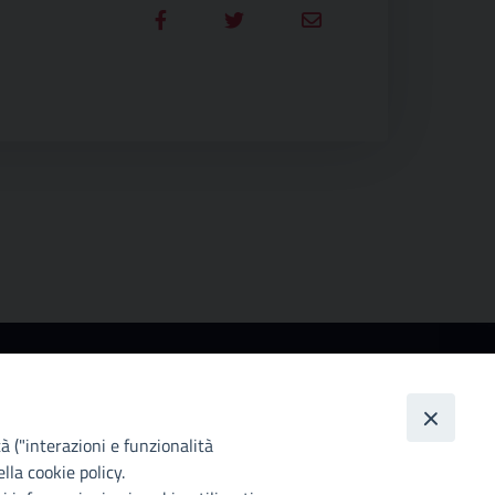
ccessibilità
ttà Metropolitana di Palermo si impegna a rendere
 proprio sito web accessibile, conformemente al
tà ("interazioni e funzionalità
lgs. 10 agosto 2018, n°106 che ha recepito la
lla cookie policy.
rettiva UE 2016/2102 del Parlamento euopeo e del