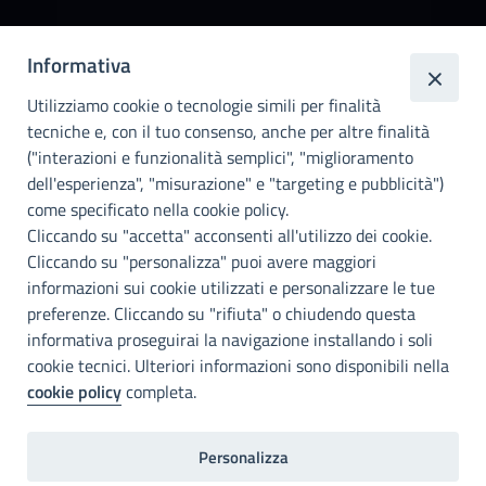
Città
Informativa
metropolitana di
Utilizziamo cookie o tecnologie simili per finalità
Palermo
tecniche e, con il tuo consenso, anche per altre finalità
Info e contatti
("interazioni e funzionalità semplici", "miglioramento
dell'esperienza", "misurazione" e "targeting e pubblicità")
Città Metropoliitana di Palermo
Via Maqueda, 100 - 90134 - Palermo
come specificato nella cookie policy.
Cod. Fisc. 80021470820
Cliccando su "accetta" acconsenti all'utilizzo dei cookie.
PEC: cm.pa@cert.cittametropolitana.pa.it
Cliccando su "personalizza" puoi avere maggiori
I nostri canali social
informazioni sui cookie utilizzati e personalizzare le tue
preferenze. Cliccando su "rifiuta" o chiudendo questa
informativa proseguirai la navigazione installando i soli
Accessibilità
cookie tecnici. Ulteriori informazioni sono disponibili nella
Città Metropolitana di Palermo si impegna a rendere il proprio sito
cookie policy
completa.
web accessibile, conformemente al D.lgs. 10 agosto 2018, n°106
che ha recepito la direttiva UE 2016/2102 del Parlamento euopeo e
del Consiglio.
Personalizza