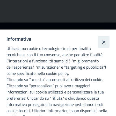
Città
Informativa
metropolitana di
Utilizziamo cookie o tecnologie simili per finalità
Palermo
tecniche e, con il tuo consenso, anche per altre finalità
Info e contatti
("interazioni e funzionalità semplici", "miglioramento
dell'esperienza", "misurazione" e "targeting e pubblicità")
Città Metropoliitana di Palermo
Via Maqueda, 100 - 90134 - Palermo
come specificato nella cookie policy.
Cod. Fisc. 80021470820
Cliccando su "accetta" acconsenti all'utilizzo dei cookie.
PEC: cm.pa@cert.cittametropolitana.pa.it
Cliccando su "personalizza" puoi avere maggiori
I nostri canali social
informazioni sui cookie utilizzati e personalizzare le tue
preferenze. Cliccando su "rifiuta" o chiudendo questa
informativa proseguirai la navigazione installando i soli
Accessibilità
cookie tecnici. Ulteriori informazioni sono disponibili nella
Città Metropolitana di Palermo si impegna a rendere il proprio sito