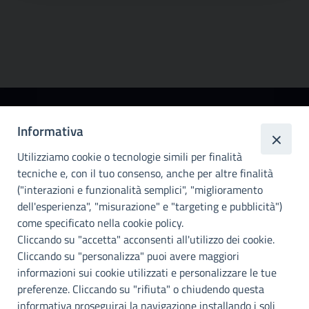
Città
Informativa
metropolitana di
Utilizziamo cookie o tecnologie simili per finalità
Palermo
tecniche e, con il tuo consenso, anche per altre finalità
Info e contatti
("interazioni e funzionalità semplici", "miglioramento
dell'esperienza", "misurazione" e "targeting e pubblicità")
Città Metropoliitana di Palermo
Via Maqueda, 100 - 90134 - Palermo
come specificato nella cookie policy.
Cod. Fisc. 80021470820
Cliccando su "accetta" acconsenti all'utilizzo dei cookie.
PEC: cm.pa@cert.cittametropolitana.pa.it
Cliccando su "personalizza" puoi avere maggiori
I nostri canali social
informazioni sui cookie utilizzati e personalizzare le tue
preferenze. Cliccando su "rifiuta" o chiudendo questa
informativa proseguirai la navigazione installando i soli