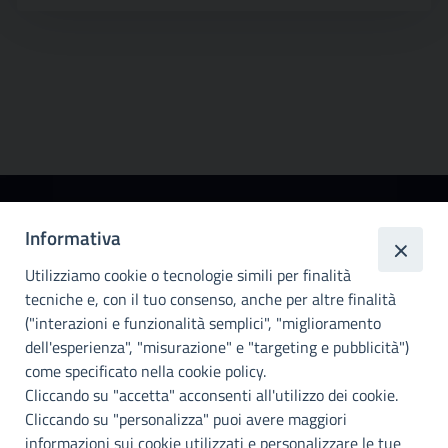
Città
Informativa
metropolitana di
Utilizziamo cookie o tecnologie simili per finalità
Palermo
tecniche e, con il tuo consenso, anche per altre finalità
Info e contatti
("interazioni e funzionalità semplici", "miglioramento
dell'esperienza", "misurazione" e "targeting e pubblicità")
Città Metropoliitana di Palermo
Via Maqueda, 100 - 90134 - Palermo
come specificato nella cookie policy.
Cod. Fisc. 80021470820
Cliccando su "accetta" acconsenti all'utilizzo dei cookie.
PEC: cm.pa@cert.cittametropolitana.pa.it
Cliccando su "personalizza" puoi avere maggiori
I nostri canali social
informazioni sui cookie utilizzati e personalizzare le tue