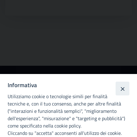
Città
Informativa
metropolitana di
Utilizziamo cookie o tecnologie simili per finalità
Palermo
tecniche e, con il tuo consenso, anche per altre finalità
Info e contatti
("interazioni e funzionalità semplici", "miglioramento
dell'esperienza", "misurazione" e "targeting e pubblicità")
Città Metropoliitana di Palermo
Via Maqueda, 100 - 90134 - Palermo
come specificato nella cookie policy.
Cod. Fisc. 80021470820
Cliccando su "accetta" acconsenti all'utilizzo dei cookie.
PEC: cm.pa@cert.cittametropolitana.pa.it