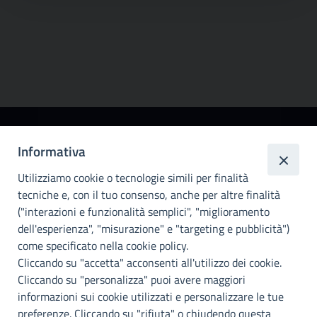
Città
Informativa
metropolitana di
Utilizziamo cookie o tecnologie simili per finalità
Palermo
tecniche e, con il tuo consenso, anche per altre finalità
Info e contatti
("interazioni e funzionalità semplici", "miglioramento
dell'esperienza", "misurazione" e "targeting e pubblicità")
Città Metropoliitana di Palermo
Via Maqueda, 100 - 90134 - Palermo
come specificato nella cookie policy.
Cod. Fisc. 80021470820
Cliccando su "accetta" acconsenti all'utilizzo dei cookie.
PEC: cm.pa@cert.cittametropolitana.pa.it
Cliccando su "personalizza" puoi avere maggiori
I nostri canali social
informazioni sui cookie utilizzati e personalizzare le tue
preferenze. Cliccando su "rifiuta" o chiudendo questa