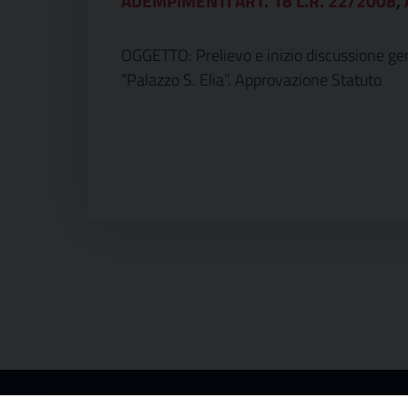
ADEMPIMENTI ART. 18 L.R. 22/2008
,
OGGETTO: Prelievo e inizio discussione ge
“Palazzo S. Elia”. Approvazione Statuto