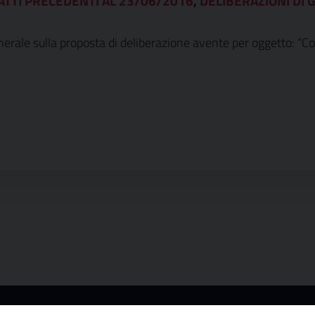
ATTI PRECEDENTI AL 23/06/2016
,
DELIBERAZIONI DI G
nerale sulla proposta di deliberazione avente per oggetto: 