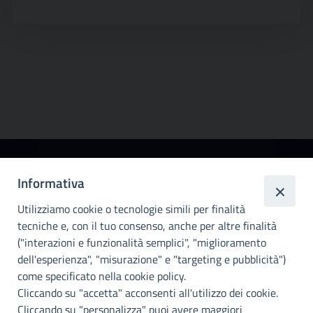
Città
Informativa
metropolitana di
Utilizziamo cookie o tecnologie simili per finalità
Palermo
tecniche e, con il tuo consenso, anche per altre finalità
Info e contatti
("interazioni e funzionalità semplici", "miglioramento
dell'esperienza", "misurazione" e "targeting e pubblicità")
Città Metropoliitana di Palermo
Via Maqueda, 100 - 90134 - Palermo
come specificato nella cookie policy.
Cod. Fisc. 80021470820
Cliccando su "accetta" acconsenti all'utilizzo dei cookie.
PEC: cm.pa@cert.cittametropolitana.pa.it
Cliccando su "personalizza" puoi avere maggiori