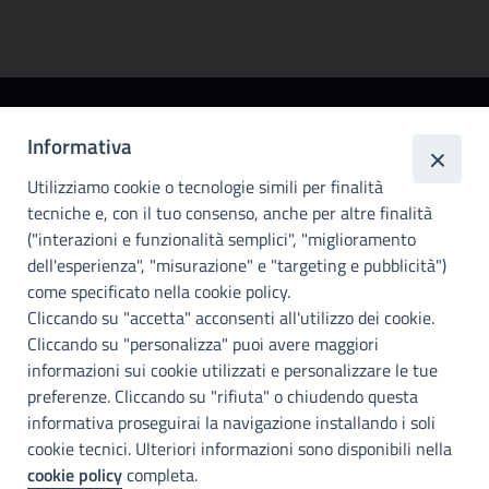
Città
Informativa
metropolitana di
Utilizziamo cookie o tecnologie simili per finalità
Palermo
tecniche e, con il tuo consenso, anche per altre finalità
Info e contatti
("interazioni e funzionalità semplici", "miglioramento
dell'esperienza", "misurazione" e "targeting e pubblicità")
Città Metropoliitana di Palermo
Via Maqueda, 100 - 90134 - Palermo
come specificato nella cookie policy.
Cod. Fisc. 80021470820
Cliccando su "accetta" acconsenti all'utilizzo dei cookie.
PEC: cm.pa@cert.cittametropolitana.pa.it
Cliccando su "personalizza" puoi avere maggiori
I nostri canali social
informazioni sui cookie utilizzati e personalizzare le tue
preferenze. Cliccando su "rifiuta" o chiudendo questa
informativa proseguirai la navigazione installando i soli
Accessibilità
cookie tecnici. Ulteriori informazioni sono disponibili nella
Città Metropolitana di Palermo si impegna a rendere il proprio sito
cookie policy
completa.