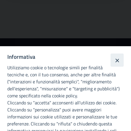
Città
Informativa
metropolitana di
Utilizziamo cookie o tecnologie simili per finalità
Palermo
tecniche e, con il tuo consenso, anche per altre finalità
Info e contatti
("interazioni e funzionalità semplici", "miglioramento
dell'esperienza", "misurazione" e "targeting e pubblicità")
Città Metropoliitana di Palermo
Via Maqueda, 100 - 90134 - Palermo
come specificato nella cookie policy.
Cod. Fisc. 80021470820
Cliccando su "accetta" acconsenti all'utilizzo dei cookie.
PEC: cm.pa@cert.cittametropolitana.pa.it
Cliccando su "personalizza" puoi avere maggiori
I nostri canali social
informazioni sui cookie utilizzati e personalizzare le tue
preferenze. Cliccando su "rifiuta" o chiudendo questa
informativa proseguirai la navigazione installando i soli