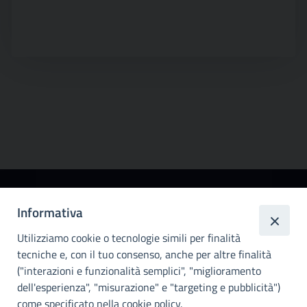
Città
Informativa
metropolitana di
Utilizziamo cookie o tecnologie simili per finalità
Palermo
tecniche e, con il tuo consenso, anche per altre finalità
Info e contatti
("interazioni e funzionalità semplici", "miglioramento
dell'esperienza", "misurazione" e "targeting e pubblicità")
Città Metropoliitana di Palermo
Via Maqueda, 100 - 90134 - Palermo
come specificato nella cookie policy.