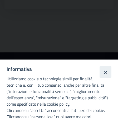
Città
Informativa
metropolitana di
Utilizziamo cookie o tecnologie simili per finalità
Palermo
tecniche e, con il tuo consenso, anche per altre finalità
Info e contatti
("interazioni e funzionalità semplici", "miglioramento
dell'esperienza", "misurazione" e "targeting e pubblicità")
Città Metropoliitana di Palermo
Via Maqueda, 100 - 90134 - Palermo
come specificato nella cookie policy.
Cod. Fisc. 80021470820
Cliccando su "accetta" acconsenti all'utilizzo dei cookie.
PEC: cm.pa@cert.cittametropolitana.pa.it
Cliccando su "personalizza" puoi avere maggiori