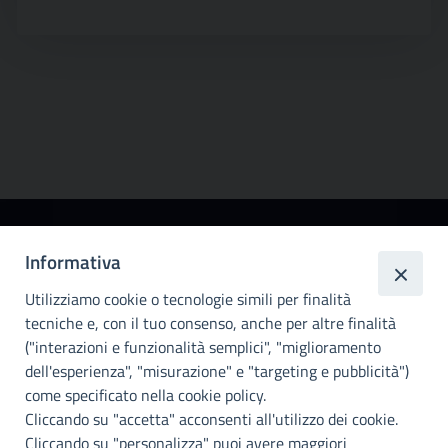
Città
Informativa
metropolitana di
Utilizziamo cookie o tecnologie simili per finalità
Palermo
tecniche e, con il tuo consenso, anche per altre finalità
Info e contatti
("interazioni e funzionalità semplici", "miglioramento
dell'esperienza", "misurazione" e "targeting e pubblicità")
Città Metropoliitana di Palermo
Via Maqueda, 100 - 90134 - Palermo
come specificato nella cookie policy.
Cod. Fisc. 80021470820
Cliccando su "accetta" acconsenti all'utilizzo dei cookie.
PEC: cm.pa@cert.cittametropolitana.pa.it
Cliccando su "personalizza" puoi avere maggiori