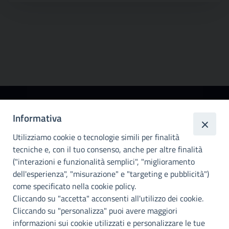
Città
Informativa
metropolitana di
Utilizziamo cookie o tecnologie simili per finalità
Palermo
tecniche e, con il tuo consenso, anche per altre finalità
Info e contatti
("interazioni e funzionalità semplici", "miglioramento
dell'esperienza", "misurazione" e "targeting e pubblicità")
Città Metropoliitana di Palermo
Via Maqueda, 100 - 90134 - Palermo
come specificato nella cookie policy.
Cod. Fisc. 80021470820
Cliccando su "accetta" acconsenti all'utilizzo dei cookie.
PEC: cm.pa@cert.cittametropolitana.pa.it
Cliccando su "personalizza" puoi avere maggiori
I nostri canali social
informazioni sui cookie utilizzati e personalizzare le tue